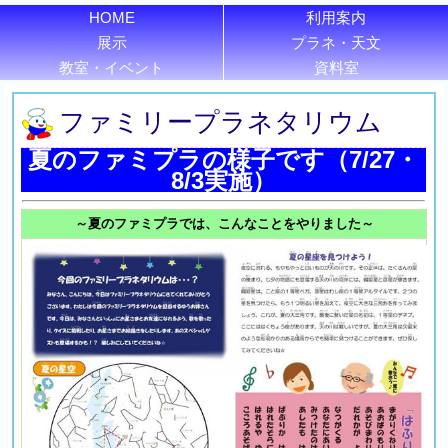
HOME
利用案内
展示
プラネ・天文
教室・イベント
資料室
ファミリープラネタリウム
夏のファミプラの様子です（7/27・
8/3実施）
～夏のファミプラでは、こんなことをやりました～