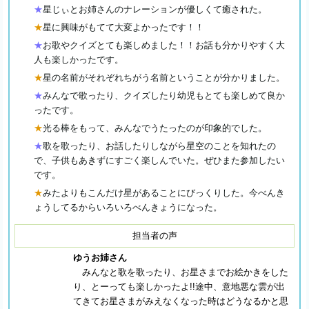
★
星じぃとお姉さんのナレーションが優しくて癒された。
★
星に興味がもてて大変よかったです！！
★
お歌やクイズとても楽しめました！！お話も分かりやすく大
人も楽しかったです。
★
星の名前がそれぞれちがう名前ということが分かりました。
★
みんなで歌ったり、クイズしたり幼児もとても楽しめて良か
ったです。
★
光る棒をもって、みんなでうたったのが印象的でした。
★
歌を歌ったり、お話したりしながら星空のことを知れたの
で、子供もあきずにすごく楽しんでいた。ぜひまた参加したい
です。
★
みたよりもこんだけ星があることにびっくりした。今べんき
ょうしてるからいろいろべんきょうになった。
担当者の声
ゆうお姉さん
みんなと歌を歌ったり、お星さまでお絵かきをした
り、とーっても楽しかったよ!!途中、意地悪な雲が出
てきてお星さまがみえなくなった時はどうなるかと思