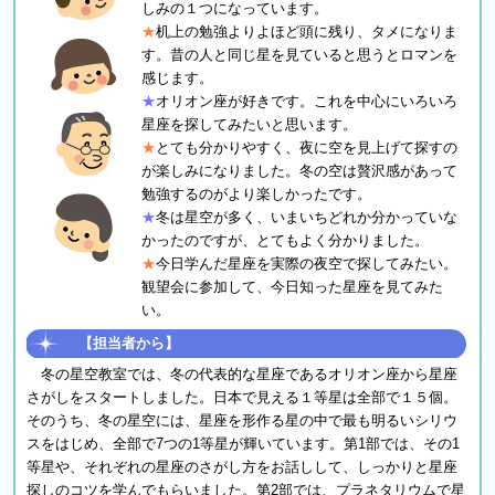
しみの１つになっています。
★
机上の勉強よりよほど頭に残り、タメになりま
す。昔の人と同じ星を見ていると思うとロマンを
感じます。
★
オリオン座が好きです。これを中心にいろいろ
星座を探してみたいと思います。
★
とても分かりやすく、夜に空を見上げて探すの
が楽しみになりました。冬の空は贅沢感があって
勉強するのがより楽しかったです。
★
冬は星空が多く、いまいちどれか分かっていな
かったのですが、とてもよく分かりました。
★
今日学んだ星座を実際の夜空で探してみたい。
観望会に参加して、今日知った星座を見てみた
い。
【担当者から】
冬の星空教室では、冬の代表的な星座であるオリオン座から星座
さがしをスタートしました。日本で見える１等星は全部で１５個。
そのうち、冬の星空には、星座を形作る星の中で最も明るいシリウ
スをはじめ、全部で7つの1等星が輝いています。第1部では、その1
等星や、それぞれの星座のさがし方をお話しして、しっかりと星座
探しのコツを学んでもらいました。第2部では、プラネタリウムで星