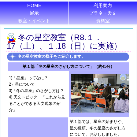
HOME
利用案内
展示
プラネ・天文
教室・イベント
資料室
冬の星空教室（R8.１．
17（土）、１.18（日）に実施）
冬の星空教室の様子をご紹介します。
第１部「冬の星座のさがし方について」（約45分）
1)「星座」ってなに？
2）星について
3)「冬の星座」のさがし方は？
4) 天文トピック 「これから見
ることができる天文現象の紹
介」
第１部では、星座の始まりや、
星の種類、冬の星座のさがし方
について、お話ししました。