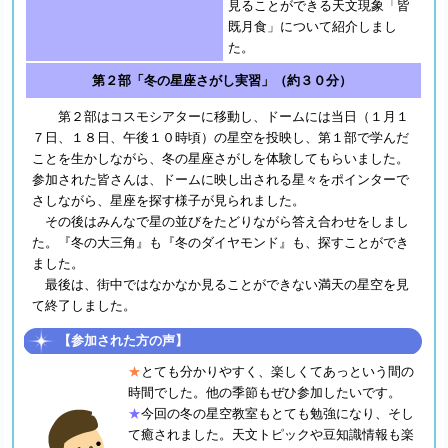
見ることができる天文現象「皆
既月食」について紹介しまし
た。
第２部「冬の星座さがし実習」（約３０分）
第２部はコスモシアターに移動し、ドームには当日（１月１
７日、１８日、午後１０時頃）の星空を投映し、第１部で学んだ
ことを生かしながら、冬の星座さがしを体験してもらいました。
参加された皆さんは、ドームに映し出される星々をポインターで
さしながら、星座を探す様子が見られました。
その後はみんなで星の並びをたどりながら答え合わせをしまし
た。『冬の大三角』も『冬のダイヤモンド』も、探すことができ
ました。
最後は、街中ではなかなか見ることができない満天の星空を見
て終了しました。
【参加された方の声】
★
とても分かりやすく、楽しくてあっという間の
時間でした。他の季節もぜひ参加したいです。
★
今回の冬の星空教室もとても勉強になり、そし
て癒されました。天文トピックや豆知識情報も楽