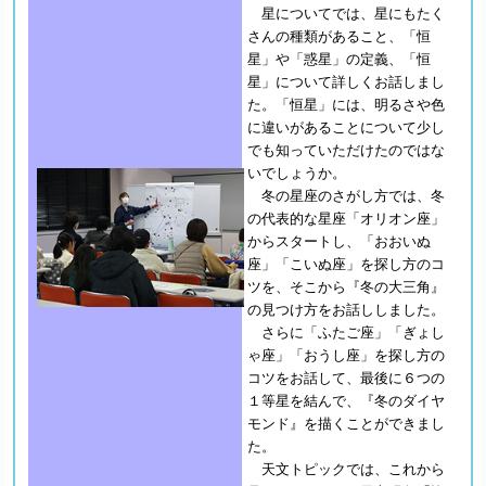
星についてでは、星にもたく
さんの種類があること、「恒
星」や「惑星」の定義、「恒
星」について詳しくお話しまし
た。「恒星」には、明るさや色
に違いがあることについて少し
でも知っていただけたのではな
いでしょうか。
冬の星座のさがし方では、冬
の代表的な星座「オリオン座」
からスタートし、「おおいぬ
座」「こいぬ座」を探し方のコ
ツを、そこから『冬の大三角』
の見つけ方をお話ししました。
さらに「ふたご座」「ぎょし
ゃ座」「おうし座」を探し方の
コツをお話して、最後に６つの
１等星を結んで、『冬のダイヤ
モンド』を描くことができまし
た。
天文トピックでは、これから