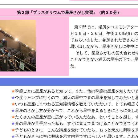
第２部「プラネタリウムで星座さがし実習」（約３０分）
第２部では、場所をコスモシアター
月１９日・２６日、午後１０時頃）
てもらいました。参加された皆さん
思い出しながら、星座さがしに夢中
そして、星座さがしの答え合わせを
ことができない満天の星空の下で、
た。
★
季節ごとに星座があると知って、また、他の季節の星座を知りたい
★
今度キャンプに行くので、満天の星空で春の星座を探してみたいと
★
いつも星座にまつわる豆知識情報を教えていただいて、とても幅広
★
星座のさがし方が分かって、これから星空を見るときにさらに楽し
★
たくさんの星座が空に広がっているんだなあ、ということを感じ、
★
春の星座が苦手だった私も、すぐに覚えて見つけることができてう
★
子どものときに、こんな講座を受けていたら、もっと天文に興味を
★
子どもがさらに空に興味を示す内容ですばらしいと思います。これ