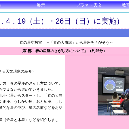
内
展示
プラネ・天文
教
．4．19（土）・26日（日）に実施）
春の星空教室 ～「春の大曲線」から星座をさがそう～
第1部「春の星座のさがし方について」（約45分）
きる天文現象の紹介）
い方、春の星座のさがし方について、
も交えながら進めていきました。
北斗七星からスタートし、「春の大曲
ぐま座、うしかい座、おとめ座、しし
徴的な星の並び、星の名前などをお話
星（金星と木星）などを紹介しまし