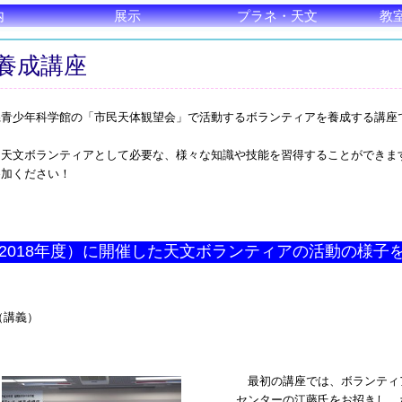
内
展示
プラネ・天文
教
養成講座
青少年科学館の「市民天体観望会」で活動するボランティアを養成する講座
、天文ボランティアとして必要な、様々な知識や技能を習得することができま
参加ください！
（2018年度）に開催した天文ボランティアの活動の様子
（講義）
最初の講座では、ボランティ
センターの江藤氏をお招きし、