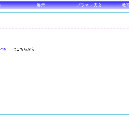
内
展示
プラネ・天文
教
-mail
はこちらから