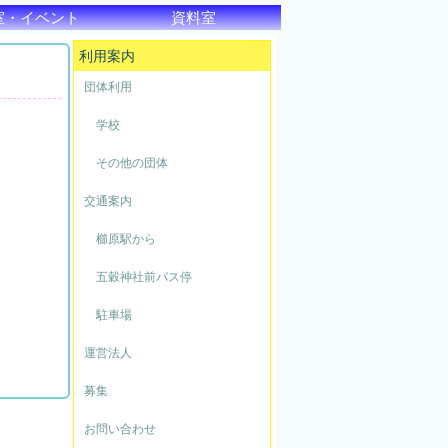
室・イベント
資料室
利用案内
団体利用
学校
その他の団体
交通案内
櫛原駅から
五穀神社前バス停
駐車場
運営法人
募集
お問い合わせ