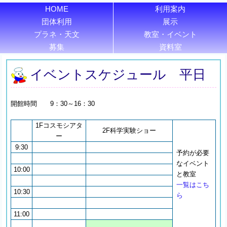
HOME
利用案内
団体利用
展示
プラネ・天文
教室・イベント
募集
資料室
イベントスケジュール 平日
開館時間 9：30～16：30
1Fコスモシアタ
2F科学実験ショー
ー
9:30
予約が必要
なイベント
10:00
と教室
一覧はこち
10:30
ら
11:00